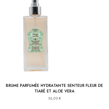
COUMARIN, LINALOOL, LIMONENE, BENZYL BENZOATE,
BUTYL METHOXYDIBENZOYLMETHANE, ETHYLHEXYL
METHOXYCINNAMATE, BENZYL CINNAMATE, ETHYLHEXYL
SALICYLATE, BHT
La liste des ingrédients peut être sujette à des variations,
nous vous conseillons de toujours vérifier la liste sur le
produit acheté.
CONSEILS D’UTILISATION:
Vaporiser sur la peau et les cheveux après le bain ou la
douche, ou aussi souvent que vous le souhaitez pour
prolonger l’intensité de la fragrance. Ne pas appliquer sur
le visage. Ne pas stocker à proximité d’une source de
chaleur.
BRUME PARFUMÉE HYDRATANTE SENTEUR FLEUR DE
TIARÉ ET ALOE VERA
36,00
€